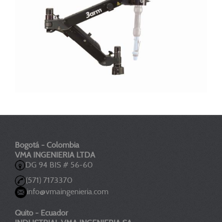
Bogotá - Colombia
VMA INGENIERIA LTDA
DG 94 BIS # 56-60
(571) 7173370
info@vmaingenieria.com
Quito - Ecuador